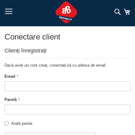
Mergeți
la
Căuta
Co
Conținut
Conectare client
Clienți înregistrați
Dacă aveți un cont creat, conectați-vă cu adresa de email.
Email
Parolă
Arată parola