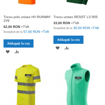
Tricou polo unisex HV RUNWAY
Tricou unisex RESIST LS R05
2V9
33,00 RON
+TVA
62,00 RON
+TVA
30,50 RON
+TVA
începând de la
57,00 RON
+TVA
începând de la
Adăugați la coș
Adăugați la coș
ADĂUGAȚI
ADĂUGAȚI
ADĂUGAȚI
ADĂUGAȚI
LA
PENTRU
LA
PENTRU
LISTA
COMPARARE
LISTA
COMPARARE
DE
DE
DORINȚE
DORINȚE