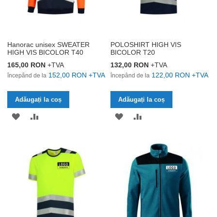
Hanorac unisex SWEATER
POLOSHIRT HIGH VIS
HIGH VIS BICOLOR T40
BICOLOR T20
165,00 RON
+TVA
132,00 RON
+TVA
152,00 RON
+TVA
122,00 RON
+TVA
începând de la
începând de la
Adăugați la coș
Adăugați la coș
ADĂUGAȚI
ADĂUGAȚI
ADĂUGAȚI
ADĂUGAȚI
LA
PENTRU
LA
PENTRU
LISTA
COMPARARE
LISTA
COMPARARE
DE
DE
DORINȚE
DORINȚE