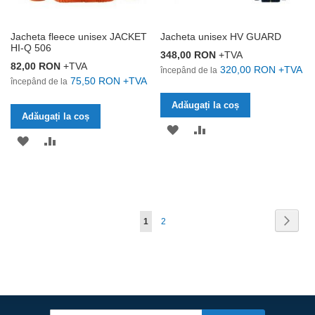
Jacheta fleece unisex JACKET
Jacheta unisex HV GUARD
HI-Q 506
348,00 RON
+TVA
82,00 RON
+TVA
320,00 RON
+TVA
începând de la
75,50 RON
+TVA
începând de la
Adăugați la coș
Adăugați la coș
ADĂUGAȚI
ADĂUGAȚI
ADĂUGAȚI
ADĂUGAȚI
LA
PENTRU
LA
PENTRU
LISTA
COMPARARE
LISTA
COMPARARE
DE
DE
Pagină
Pagin
Următ
în
Pagină
1
2
DORINȚE
DORINȚE
acest
moment
citiți
pagina
Inscrieți-