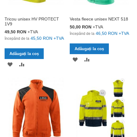
Tricou unisex HV PROTECT
Vesta fleece unisex NEXT 518
1V9
50,00 RON
+TVA
49,50 RON
+TVA
46,50 RON
+TVA
începând de la
45,50 RON
+TVA
începând de la
Adăugați la coș
Adăugați la coș
ADĂUGAȚI
ADĂUGAȚI
ADĂUGAȚI
ADĂUGAȚI
LA
PENTRU
LA
PENTRU
LISTA
COMPARARE
LISTA
COMPARARE
DE
DE
DORINȚE
DORINȚE