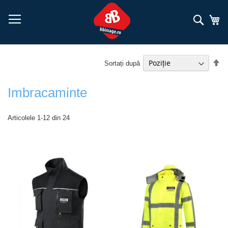
Mergeți
la
Căuta
Co
Conținut
Se
Sortați după
de
Imbracaminte
Articolele
1
-
12
din
24