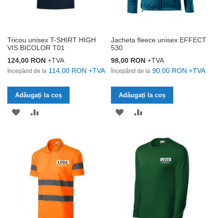
Tricou unisex T-SHIRT HIGH
Jacheta fleece unisex EFFECT
VIS BICOLOR T01
530
124,00 RON
+TVA
98,00 RON
+TVA
114,00 RON
+TVA
90,00 RON
+TVA
începând de la
începând de la
Adăugați la coș
Adăugați la coș
ADĂUGAȚI
ADĂUGAȚI
ADĂUGAȚI
ADĂUGAȚI
LA
PENTRU
LA
PENTRU
LISTA
COMPARARE
LISTA
COMPARARE
DE
DE
DORINȚE
DORINȚE