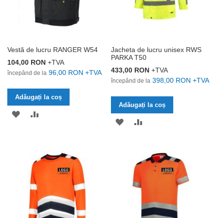
Vestă de lucru RANGER W54
Jacheta de lucru unisex RWS
PARKA T50
104,00 RON
+TVA
433,00 RON
+TVA
96,00 RON
+TVA
începând de la
398,00 RON
+TVA
începând de la
Adăugați la coș
Adăugați la coș
ADĂUGAȚI
ADĂUGAȚI
ADĂUGAȚI
ADĂUGAȚI
LA
PENTRU
LA
PENTRU
LISTA
COMPARARE
LISTA
COMPARARE
DE
DE
DORINȚE
DORINȚE