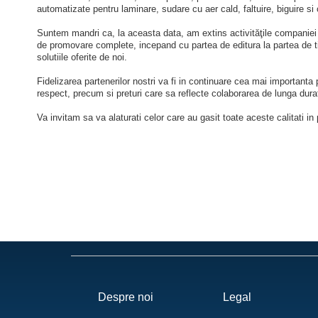
automatizate pentru laminare, sudare cu aer cald, faltuire, biguire si c
Suntem mandri ca, la aceasta data, am extins activităţile companiei de
de promovare complete, incepand cu partea de editura la partea de ti
solutiile oferite de noi.
Fidelizarea partenerilor nostri va fi in continuare cea mai importanta pr
respect, precum si preturi care sa reflecte colaborarea de lunga dura
Va invitam sa va alaturati celor care au gasit toate aceste calitati in 
Despre noi
Legal