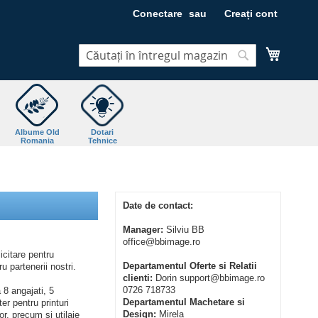
Conectare
Creați cont
Coșul m
Căutare
Căutare
Albume Old
Dotari
Romania
Tehnice
Date de contact:
Manager:
Silviu BB
office@bbimage.ro
icitare pentru
Departamentul Oferte si Relatii
u partenerii nostri.
clienti:
Dorin support@bbimage.ro
0726 718733
 8 angajati, 5
Departamentul Machetare si
er pentru printuri
Design:
Mirela
or, precum si utilaje