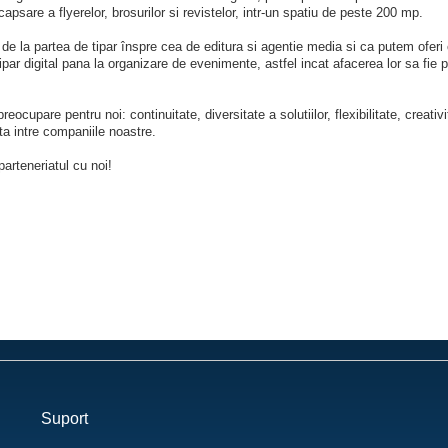
apsare a flyerelor, brosurilor si revistelor, intr-un spatiu de peste 200 mp.
 la partea de tipar înspre cea de editura si agentie media si ca putem oferi cli
par digital pana la organizare de evenimente, astfel incat afacerea lor sa fie
eocupare pentru noi: continuitate, diversitate a solutiilor, flexibilitate, creativ
ta intre companiile noastre.
parteneriatul cu noi!
Suport