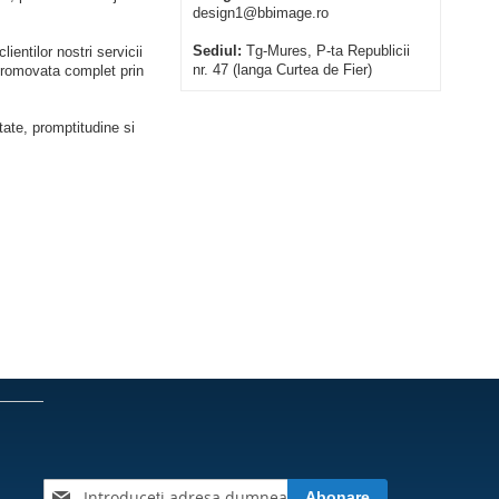
design1@bbimage.ro
Sediul:
Tg-Mures, P-ta Republicii
entilor nostri servicii
nr. 47 (langa Curtea de Fier)
 promovata complet prin
itate, promptitudine si
Inscrieți-
Abonare