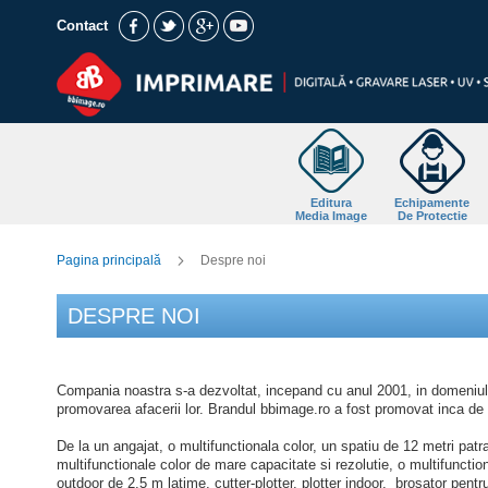
Mergeți
Contact
la
Conținut
Editura
Echipamente
Media Image
De Protectie
Pagina principală
Despre noi
DESPRE NOI
Compania noastra s-a dezvoltat, incepand cu anul 2001, in domeniul tip
promovarea afacerii lor. Brandul bbimage.ro a fost promovat inca de la
De la un angajat, o multifunctionala color, un spatiu de 12 metri patra
multifunctionale color de mare capacitate si rezolutie, o multifunctiona
outdoor de 2,5 m latime, cutter-plotter, plotter indoor, brosator pentru