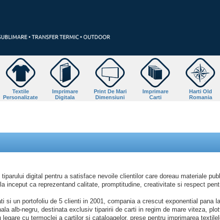
Textile
Imprimare
Print De Mari
Imprimare
Harti Old
Personalizate
Digitala
Dimensiuni
Carti
Romania
arului digital pentru a satisface nevoile clientilor care doreau materiale publ
 inceput ca reprezentand calitate, promptitudine, creativitate si respect pentr
ti si un portofoliu de 5 clienti in 2001, compania a crescut exponential pana la
la alb-negru, destinata exclusiv tiparirii de carti in regim de mare viteza, plott
 legare cu termoclei a cartilor si cataloagelor, prese pentru imprimarea textilel