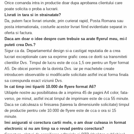
Orice comanda intra in productie doar dupa aprobarea clientului care
poate solicita o proba a lucrarii.
Livrati in tara si in strainatate?
Da, putem face livrari oriunde, prin curierat rapid, Posta Romana sau
posta internationala, costurile acestor livrari fiind evidentiate separat in
oferta si factura.
Daca am doar o idee despre cum trebuie sa arate flyerul meu, mi-l
puteti crea Dvs.?
Sigur ca da. Departamentul design si-a castigat reputatia de a crea
lucrari exceptionale care sa exprime grafic ceea ce doriti sa transmiteti
clientilor Dvs. Timpul de lucru este de cca 1,5 ore pentru un flyer format
A5. De obicei pornim de la dorinta Dvs. iar pe machetele create
introducem observatiile si modificarile solicitate astfel incat forma finala
sa corespunda exact viziunii Dvs.
In cat timp imi tipariti 10.000 de flyere format A6?
Utilajele nostre au posibilitatea de a imprima 45 de pagini A4 color, fata-
verso, pe minut, astfel incat timpul de imprimare este de cca 55 minute.
Daca se calculeaza si finisarea (taierea la dimensiunile solicitate) timpul
de productie pentru cele 10.000 de flyere este de cca o ora si 15
minute.
Imi asigurati si corectura cartii mele, o am doar culeasa in format
electronic si nu am timp sa o revad pentru corectura?