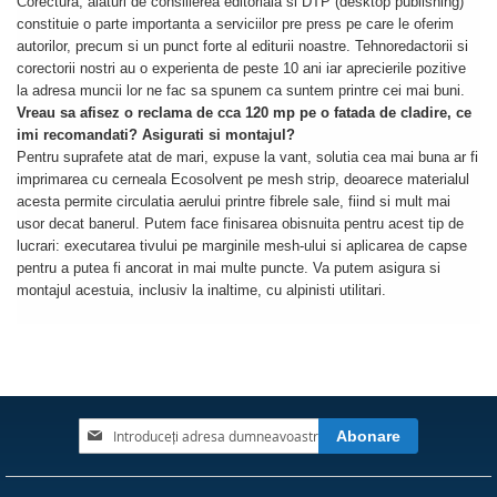
Corectura, alaturi de consilierea editoriala si DTP (desktop publishing)
constituie o parte importanta a serviciilor pre press pe care le oferim
autorilor, precum si un punct forte al editurii noastre. Tehnoredactorii si
corectorii nostri au o experienta de peste 10 ani iar aprecierile pozitive
la adresa muncii lor ne fac sa spunem ca suntem printre cei mai buni.
Vreau sa afisez o reclama de cca 120 mp pe o fatada de cladire, ce
imi recomandati? Asigurati si montajul?
Pentru suprafete atat de mari, expuse la vant, solutia cea mai buna ar fi
imprimarea cu cerneala Ecosolvent pe mesh strip, deoarece materialul
acesta permite circulatia aerului printre fibrele sale, fiind si mult mai
usor decat banerul. Putem face finisarea obisnuita pentru acest tip de
lucrari: executarea tivului pe marginile mesh-ului si aplicarea de capse
pentru a putea fi ancorat in mai multe puncte. Va putem asigura si
montajul acestuia, inclusiv la inaltime, cu alpinisti utilitari.
Inscrieți-
Abonare
vă
la
Buletinele