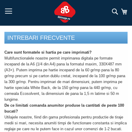
Mergeți
la
Căuta
Co
Conținut
INTREBARI FRECVENTE
Care sunt formatele si hartia pe care imprimati?
Multifunctionalele noastre permit imprimarea digitala pe formate
incepand de la A6 (1/4 din A4) pana la formatul maxim, 330X487 mm
(A3+). Putem imprima pe hartie incepand de la 60 gr/mp pana la 80
gr/mp precum si pe carton dublu cretat, incepand de la 100 gr/mp pana
la 300 gr/mp. Pentru imprimari de mari dimensiuni, putem imprima pe
hartie speciala White Back, de la 150 gr/mp pana la 440 gr/mp, cu
cerneala Ecosolvent, la dimensiuni de pana la 1,5 m latime si 50 m
lungime.
De ce limitati comanda anumitor produse la cantitati de peste 100
bucati?
Utilajele noastre, fiind din gama profesionala pentru productie de tiraje
medii si mari, necesita anumiti timpi de functionare constanta si implica
reglaje pe care nu le putem face in cazul unor comenzi de 1-2 bucati.