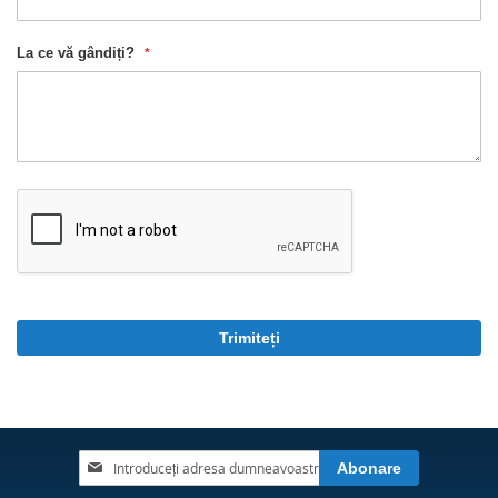
La ce vă gândiți?
Trimiteți
Inscrieți-
Abonare
vă
la