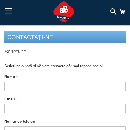
Mergeți
la
Căuta
Co
Conținut
CONTACTAȚI-NE
Scrieti-ne
Scrieți-ne o notă și vă vom contacta cât mai repede posibil.
Nume
Email
Număr de telefon