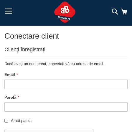
Mergeți
la
Căuta
Co
Conținut
Conectare client
Clienți înregistrați
Dacă aveți un cont creat, conectați-vă cu adresa de email.
Email
Parolă
Arată parola