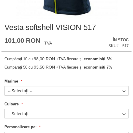
Vesta softshell VISION 517
Skip
to
the
101,00 RON
ÎN STOC
beginning
+TVA
of
SKU
517
the
images
98,00 RON
Cumpărați 10 cu
+TVA
fiecare și
economisiți
3
%
gallery
93,50 RON
Cumpărați 50 cu
+TVA
fiecare și
economisiți
7
%
Marime
Culoare
Personalizare pe: