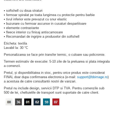
• softshell cu doua straturi
• fermoar spiralat pe toata lungimea cu protectie pentru barbie
• tivul inferior este prevazut cu snur elastic
• buzunare cu fermoar ascunse in cusaturi despartitoare
• elemente contrastante
• fleece interior cu finisaj antiscamosare
• Recomandari de ingrijire a produselor din softshell
Eticheta: textila
Lavabil la: 30 °C
Personalizarea se face prin transfer termic, o culoare sau policromie.
Termen estimativ de executie: 5-10 zile de la preluarea si plata integrala
a comenzii.
Pretul, și disponibilitatea in stoc, pentru orice produs este considerat
FINAL doar dupa confirmarea electronica (e-mail:
support@bbimage.ro
)
a acestuia de catre consultantii nostri de vanzari.
Pretul nu include design, servicii DTP si TVA. Pentru comenzile sub
500 de lei, cheltuielile de transport sunt suportate de catre client.