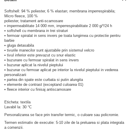
Softshell: 94 % poliester, 6 % elastan; membrana imperrespirabila;
Micro fleece, 100 %
poliester, tratament anti-scamosare
• impermeabilitate 14 000 mm, imperrespirabilitate 2 000 g/²/24 h
• softshell cu membrana in trei straturi
• fermoar spiralat in sens invers pe toata lungimea cu protectie pentru
barbie
• gluga detasabila
• tivurile manecilor sunt ajustabile prin sistemul velcro
• tivul inferior este prevazut cu snur elastic
• buzunare cu fermoar spiralat in sens invers
• buzunar aplicat la nivelul pieptului
• buzunar cu fermoar aplicat pe interior la nivelul pieptului in vederea
personalizarii
• partea din spate este curbata si putin alungita
• elemente de contrast (exceptand culoarea 01)
• fleece interior cu finisaj antiscamosare
Eticheta: textila
Lavabil la: 30 °C
Personalizarea se face prin transfer termic, o culoare sau policromie.
Termen estimativ de executie: 5-10 zile de la preluarea si plata integrala
a comenzii.