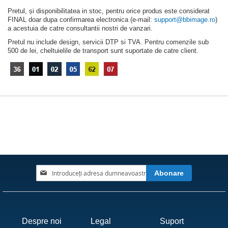
Pretul, și disponibilitatea in stoc, pentru orice produs este considerat
FINAL doar dupa confirmarea electronica (e-mail:
support@bbimage.ro
)
a acestuia de catre consultantii nostri de vanzari.
Pretul nu include design, servicii DTP si TVA. Pentru comenzile sub
500 de lei, cheltuielile de transport sunt suportate de catre client.
Inscrieți-
Abonare
vă
la
Buletinele
noastre
informative
Despre noi
Legal
Suport