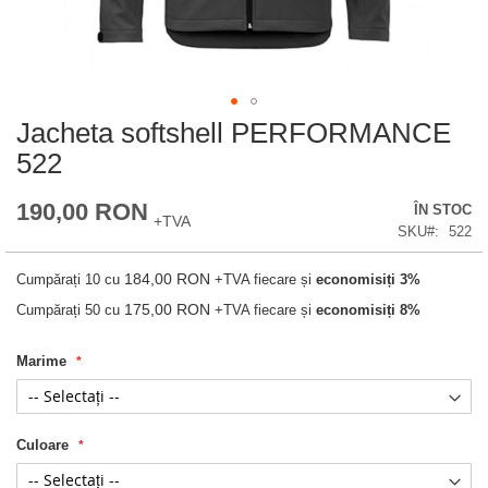
Jacheta softshell PERFORMANCE
Skip
to
522
the
beginning
of
190,00 RON
ÎN STOC
the
+TVA
SKU
522
images
gallery
184,00 RON
Cumpărați 10 cu
+TVA
fiecare și
economisiți
3
%
175,00 RON
Cumpărați 50 cu
+TVA
fiecare și
economisiți
8
%
Marime
Culoare