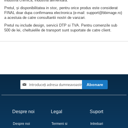
industria chimica, industria alimentara.
Pretul, și disponibilitatea in stoc, pentru orice produs este considerat
FINAL doar dupa confirmarea electronica (e-mail: support@bbimage.ro)
a acestuia de catre consultantii nostri de vanzari.
Pretul nu include design, servicii DTP si TVA. Pentru comenzile sub
500 de lei, cheltuielile de transport sunt suportate de catre client.
Inscrieți-
Abonare
vă
la
Buletinele
noastre
informative
Despre noi
Legal
Suport
Despre noi
Termeni si
Intrebari