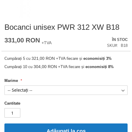
Bocanci unisex PWR 312 XW B18
Skip
to
the
331,00 RON
ÎN STOC
beginning
+TVA
of
SKU
B18
the
images
321,00 RON
Cumpărați 5 cu
+TVA
fiecare și
economisiți
3
%
gallery
304,00 RON
Cumpărați 10 cu
+TVA
fiecare și
economisiți
8
%
Marime
Cantitate
Adăugați la coș