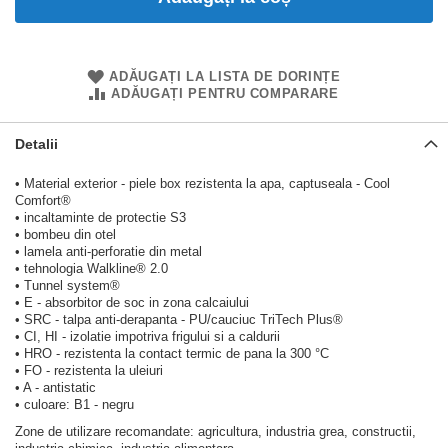
ADĂUGAȚI LA LISTA DE DORINȚE
ADĂUGAȚI PENTRU COMPARARE
Detalii
• Material exterior - piele box rezistenta la apa, captuseala - Cool
Comfort®
• incaltaminte de protectie S3
• bombeu din otel
• lamela anti-perforatie din metal
• tehnologia Walkline® 2.0
• Tunnel system®
• E - absorbitor de soc in zona calcaiului
• SRC - talpa anti-derapanta - PU/cauciuc TriTech Plus®
• CI, HI - izolatie impotriva frigului si a caldurii
• HRO - rezistenta la contact termic de pana la 300 °C
• FO - rezistenta la uleiuri
• A - antistatic
• culoare: B1 - negru
Zone de utilizare recomandate: agricultura, industria grea, constructii,